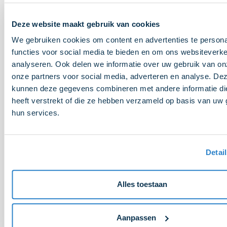
19-05-2025
Partners In Beeld: De Graaf Afvalbeheer
Deze website maakt gebruik van cookies
We gebruiken cookies om content en advertenties te persona
Lees meer
functies voor social media te bieden en om ons websiteverke
analyseren. Ook delen we informatie over uw gebruik van on
07-05-2025
onze partners voor social media, adverteren en analyse. De
Partners In Beeld: de Patatoloog
kunnen deze gegevens combineren met andere informatie di
heeft verstrekt of die ze hebben verzameld op basis van uw 
hun services.
Lees meer
Detai
1
2
Alles toestaan
Aanpassen