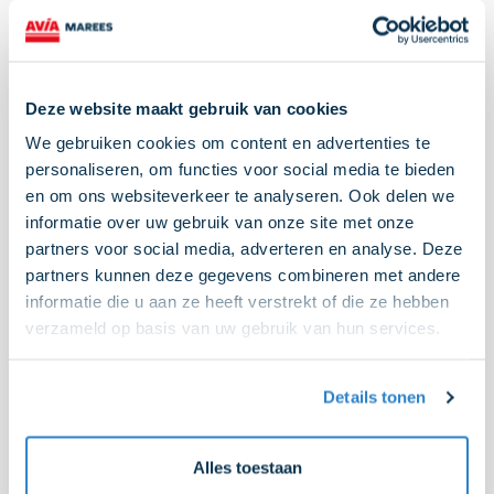
Boedelbak Self-Serive
Deze website maakt gebruik van cookies
We gebruiken cookies om content en advertenties te
personaliseren, om functies voor social media te bieden
en om ons websiteverkeer te analyseren. Ook delen we
informatie over uw gebruik van onze site met onze
partners voor social media, adverteren en analyse. Deze
partners kunnen deze gegevens combineren met andere
informatie die u aan ze heeft verstrekt of die ze hebben
verzameld op basis van uw gebruik van hun services.
Mobiliteitsplein
Een mobiliteitsplein is een toegankelijke en
Details tonen
efficiënte locatie waar reizigers alles vinden wat
ze nodig hebben voor comfort onderweg. Of het
nu gaat om laden, tanken, autowassen of lekker
Alles toestaan
iets eten, alles is op één plek beschikbaar. Rijd je