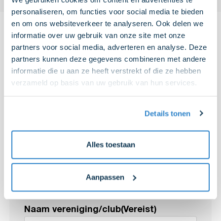
personaliseren, om functies voor social media te bieden
en om ons websiteverkeer te analyseren. Ook delen we
informatie over uw gebruik van onze site met onze
partners voor social media, adverteren en analyse. Deze
partners kunnen deze gegevens combineren met andere
Meld jouw vereniging vandaag nog
informatie die u aan ze heeft verstrekt of die ze hebben
aan voor
AVIA Clubsparen
verzameld op basis van uw gebruik van hun services.
Meld jouw vereniging aan via het formulier en wij nemen
Details tonen
contact met jullie op om alles administratief in orde te
maken. Zodra alles is goedgekeurd en wij jullie logo
hebben ontvangen, maken wij alle uitingen op en sturen
Alles toestaan
deze samen met de gepersonaliseerde clubspaarkaarten
naar jullie toe. Daarna kunnen jullie meteen beginnen met
sparen.
Aanpassen
Naam vereniging/club
(Vereist)