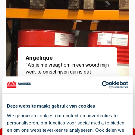
Angelique
“Als je me vraagt om in een woord mijn
werk te omschrijven dan is dat
dynamisch.” Aan het woord is
Angelique, vertegenwoordigster
brandstoffen, smeerolie en
tankpassen. “Alles wat ik de afgelopen
10 jaar heb zien veranderen op het
Deze website maakt gebruik van cookies
gebied van energie heeft ervoor
We gebruiken cookies om content en advertenties te
gezorgd dat ik mij ben gaan
personaliseren, om functies voor social media te bieden
specialiseren in New Energy. Ik haal
en om ons websiteverkeer te analyseren. Ook delen we
enorm veel voldoening uit het