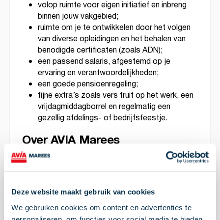
volop ruimte voor eigen initiatief en inbreng
binnen jouw vakgebied;
ruimte om je te ontwikkelen door het volgen
van diverse opleidingen en het behalen van
benodigde certificaten (zoals ADN);
een passend salaris, afgestemd op je
ervaring en verantwoordelijkheden;
een goede pensioenregeling;
fijne extra’s zoals vers fruit op het werk, een
vrijdagmiddagborrel en regelmatig een
gezellig afdelings- of bedrijfsfeestje.
Over AVIA Marees
AVIA Marees bestaat inmiddels al 100 jaar.
Voornamelijk in Noord-Holland exploiteren wij ruim
60 tankstations onder de vlag van AVIA. Onze
grootste bedrijfsactiviteit is het bevoorraden van
Deze website maakt gebruik van cookies
de B2B-markt met kwalitatief hoogwaardige
We gebruiken cookies om content en advertenties te
brandstoffen.
personaliseren, om functies voor social media te bieden