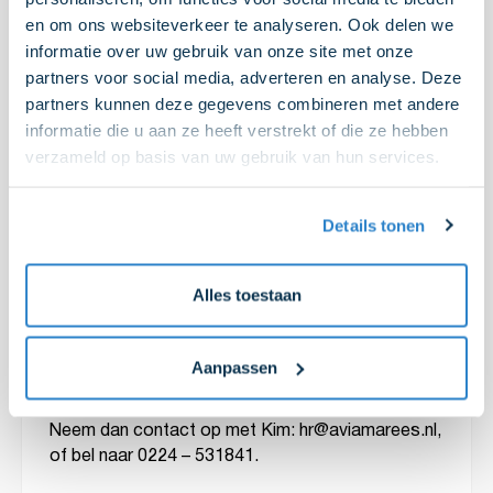
en om ons websiteverkeer te analyseren. Ook delen we
Maar hoe zit het met de energietransitie, vraag je
informatie over uw gebruik van onze site met onze
je misschien af? Ook daarin heeft de familie
partners voor social media, adverteren en analyse. Deze
Marees een nieuwe stap gezet: een stap richting
partners kunnen deze gegevens combineren met andere
de toekomst. Waar eerder de volledige focus lag
informatie die u aan ze heeft verstrekt of die ze hebben
op fossiele brandstoffen, bevinden wij ons nu
verzameld op basis van uw gebruik van hun services.
midden in de energietransitie. Denk hierbij aan de
vergroening van het wagenpark, maatschappelijk
verantwoord ondernemen, het verminderen van
Details tonen
CO2-uitstoot, duurzame brandstoffen, New
Energy en was- en laadlocaties. Ook op deze
Alles toestaan
gebieden zijn wij actief en toekomstgericht bezig.
Interesse?
Aanpassen
Zie jij jezelf al aan boord bij AVIA Marees werken?
Neem dan contact op met Kim: hr@aviamarees.nl,
of bel naar 0224 – 531841.