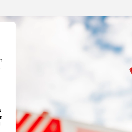
rt
.
e
p
en
1