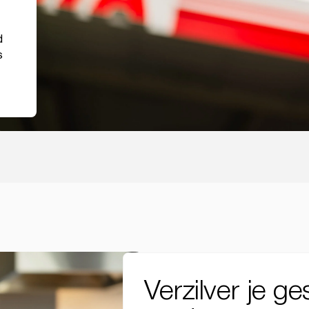
d
s
Verzilver je g