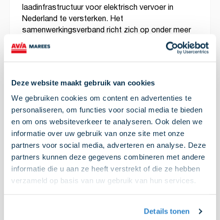
laadinfrastructuur voor elektrisch vervoer in
Nederland te versterken. Het
samenwerkingsverband richt zich op onder meer
landelijke aanbestedingen in het publieke en
private domein. Voor de lokale activiteiten gericht
op
EV mobiliteit
, blijven de leden zelfstandig
opereren onder dezelfde merknaam AVIA VOLT.
Deze website maakt gebruik van cookies
We gebruiken cookies om content en advertenties te
“Met deze ontwikkeling vergroten wij onze
personaliseren, om functies voor social media te bieden
mogelijkheden om te participeren in landelijke
en om ons websiteverkeer te analyseren. Ook delen we
aanbestedingen voor laadinfrastructuur en
informatie over uw gebruik van onze site met onze
stellen wij onszelf zodoende in staat om nog
partners voor social media, adverteren en analyse. Deze
sneller stappen voorwaarts te zetten in de
partners kunnen deze gegevens combineren met andere
energietransitie en bij te dragen aan de
informatie die u aan ze heeft verstrekt of die ze hebben
verduurzaming van vervoer in Nederland”
legt
verzameld op basis van uw gebruik van hun services.
Ruben Leijdekker uit, algemeen directeur van de
nieuwe B.V. en eveneens financieel directeur van
de Coöperatie AVIA.
Details tonen