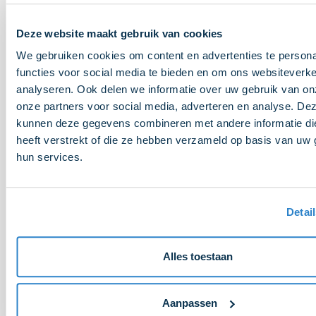
19-05-2025
Partners In Beeld: De Graaf Afvalbeheer
Deze website maakt gebruik van cookies
We gebruiken cookies om content en advertenties te persona
Lees meer
functies voor social media te bieden en om ons websiteverke
analyseren. Ook delen we informatie over uw gebruik van on
07-05-2025
onze partners voor social media, adverteren en analyse. De
Partners In Beeld: de Patatoloog
kunnen deze gegevens combineren met andere informatie di
heeft verstrekt of die ze hebben verzameld op basis van uw 
hun services.
Lees meer
Detai
1
2
Alles toestaan
Aanpassen