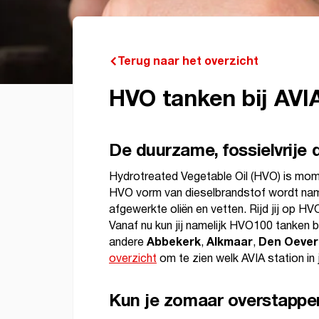
Terug naar het overzicht
HVO tanken bij AVI
De duurzame, fossielvrije 
Hydrotreated Vegetable Oil (HVO) is mo
HVO vorm van dieselbrandstof wordt name
afgewerkte oliën en vetten. Rijd jij op H
Vanaf nu kun jij namelijk HVO100 tanken b
Abbekerk
Alkmaar
Den Oever
andere
,
,
overzicht
om te zien welk AVIA station i
Kun je zomaar overstappen