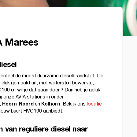
A Marees
diesel
menteel de meest duurzame dieselbrandstof. De
lijk gemaakt uit, met waterstof bewerkte,
VO100 of wil je dat gaan doen? Dan heb je geluk!
ij onze AVIA stations in onder
Hoorn-Noord
Kolhorn
,
en
. Bekijk ons
locatie
n jouw buurt HVO100 aanbiedt.
 van reguliere diesel naar