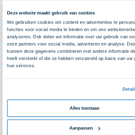
22-01-2026
Marketing projectmanager (32-40)
Deze website maakt gebruik van cookies
We gebruiken cookies om content en advertenties te persona
Lees meer
functies voor social media te bieden en om ons websiteverke
analyseren. Ook delen we informatie over uw gebruik van on
08-12-2025
onze partners voor social media, adverteren en analyse. De
(GESLOTEN) Accountmanager (duurzame)
kunnen deze gegevens combineren met andere informatie di
Brandstoffen & Smeermiddelen
heeft verstrekt of die ze hebben verzameld op basis van uw 
Lees meer
hun services.
Detai
1
2
Alles toestaan
Aanpassen