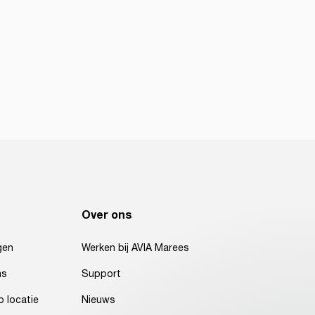
Over ons
gen
Werken bij AVIA Marees
ns
Support
 locatie
Nieuws