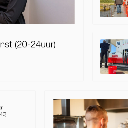
nst (20-24uur)
er
40)