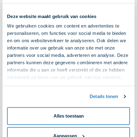
Deze website maakt gebruik van cookies
We gebruiken cookies om content en advertenties te
personaliseren, om functies voor social media te bieden
en om ons websiteverkeer te analyseren. Ook delen we
informatie over uw gebruik van onze site met onze
partners voor social media, adverteren en analyse. Deze
partners kunnen deze gegevens combineren met andere
informatie die u aan ze heeft verstrekt of die ze hebben
verzameld op basis van uw gebruik van hun services.
Hoe werkt het?
Details tonen
Stuur een reply op deze e-mail
naar
klantenservice@aviamarees.nl
(gebruik hierbij
uitsluitend het zakelijke e-mailadres dat bij ons
Alles toestaan
bekend is). Na je donatie ontvang je een
bevestiging. In de eerste week van januari ontvang
je een update over hoe alle AVIA Card houders hun
Aanpassen