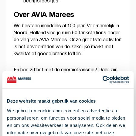
bedrijfsfeestjes!
Over AVIA Marees
We bestaan inmiddels al 100 jaar. Voornamelijk in
Noord-Holland vind je ruim 60 tankstations onder
de vlag van AVIA Marees. Onze grootste activiteit
is het bevoorraden van de zakelijke markt met
kwalitatief goede brandstoffen.
En hoe zit het met de energietransitie? Daar zijn
we volop mee bezig. Waar vroeger de focus
volledig lag op fossiele brandstoffen, zetten we
nu duidelijke stappen richting de toekomst. Denk
aan vergroening van het wagenpark, minder CO₂-
Deze website maakt gebruik van cookies
uitstoot, duurzame brandstoffen en de
We gebruiken cookies om content en advertenties te
ontwikkeling van was- en laadlocaties. Ook dat is
personaliseren, om functies voor social media te bieden
AVIA Marees.
en om ons websiteverkeer te analyseren. Ook delen we
informatie over uw gebruik van onze site met onze