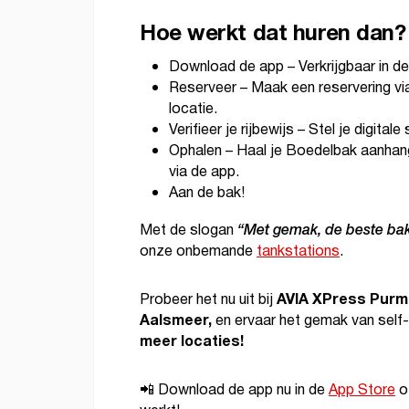
Hoe werkt dat huren dan?
Download de app – Verkrijgbaar in d
Reserveer – Maak een reservering via
locatie.
Verifieer je rijbewijs – Stel je digitale
Ophalen – Haal je Boedelbak aanhange
via de app.
Aan de bak!
“Met gemak, de beste bak
Met de slogan
onze onbemande
tankstations
.
AVIA XPress Purme
Probeer het nu uit bij
Aalsmeer,
en ervaar het gemak van self
meer locaties!
📲 Download de app nu in de
App Store
o