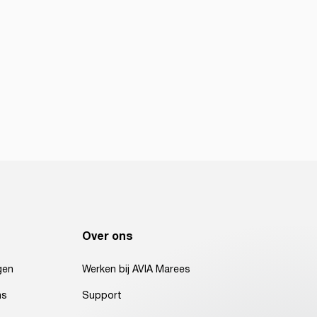
Over ons
gen
Werken bij AVIA Marees
ns
Support