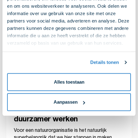
Waarom Stichting Landschap
en om ons websiteverkeer te analyseren. Ook delen we
Noord-Holland kiest voor AVIA
informatie over uw gebruik van onze site met onze
Marees
partners voor social media, adverteren en analyse. Deze
partners kunnen deze gegevens combineren met andere
Op de vraag waarom Landschap Noord-Holland
informatie die u aan ze heeft verstrekt of die ze hebben
heeft gekozen voor AVIA Marees grijnst Jos met
verzameld op basis van uw gebruik van hun services.
brede lach en knikt. “Ze hebben een hele
eigenwijze vertegenwoordiger”. We schieten
allebei in de lach omdat we weten wie dat dan is.
Details tonen
“Nee zonder gekheid, dat enthousiasme waarmee
AVIA Marees contact legde, dat was de start naar
een mooie samenwerking waarbij onze
Alles toestaan
Groenploeg duurzamer kan werken.”
Aanpassen
De volgende stap naar
duurzamer werken
Voor een natuurorganisatie is het natuurlijk
superbelangrijk dat we hier stappen in maken,