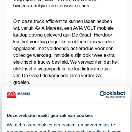
binnenstedelijke zero-emissiezones.
Om deze truck efficiënt te kunnen laden hebben
wij, vanuit AVIA Marees, een AVIA VOLT mobiele
laadoplossing geleverd aan De Graaf. Hierdoor
kan het voertuig dagelijks probleemloos worden
opgeladen, met voldoende actieradius voor een
volledige werkdag. Inmiddels zijn ook twee extra
elektrische trucks besteld. We verwachten dat het
elektrische wagenpark én de laadinfrastructuur
van De Graaf de komende jaren verder zal
groeien.
Als afvalinzamelaar ontkomt ook De Graaf niet
aan de energietransitie. De inzet van stille,
elektrische voertuigen is niet alleen noodzakelijk
Deze website maakt gebruik van cookies
vanuit wet- en regelgeving, maar biedt ook
kansen. Denk bijvoorbeeld aan het verplaatsen
We gebruiken cookies om content en advertenties te
personaliseren, om functies voor social media te bieden