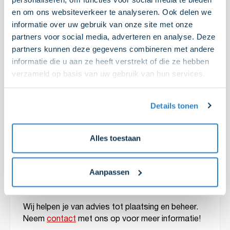
van werkzaamheden naar de avond of nacht,
wanneer het rustiger is op de weg en routes
en om ons websiteverkeer te analyseren. Ook delen we
efficiënter gereden kunnen worden.
informatie over uw gebruik van onze site met onze
partners voor social media, adverteren en analyse. Deze
partners kunnen deze gegevens combineren met andere
We zijn trots dat we – als vaste partner – mogen
informatie die u aan ze heeft verstrekt of die ze hebben
meedenken over deze duurzame stappen. De
Graaf is al jarenlang klant bij AVIA Marees en
verzameld op basis van uw gebruik van hun services.
maakt ook gebruik van onze
zakelijke
tankpassen
. Met de inzet van
elektrisch transport
Details tonen
en de bijbehorende laadoplossing(en)
breiden we
die samenwerking nu verder uit.
Alles toestaan
Benieuwd naar welke
laadoplossing past bij jouw
Aanpassen
bedrijf?
Wij helpen je van advies tot plaatsing en beheer.
Neem
contact
met ons op voor meer informatie!