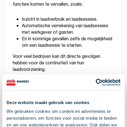
functies komen te vervallen, zoals:
Inzicht in laadverbruik en laadsessies.
Automatische verrekening van laadsessies
met werkgever of gasten.
En in sommige gevallen zelfs de mogelijkheid
om een laadsessie te starten.
Voor veel bedrijven kan dit directe gevolgen
hebben voor de continuïteit van hun
laadvoorziening.
AVIA VOLT houdt jouw
laadoplossing draaiende
Deze website maakt gebruik van cookies
Om te voorkomen dat laadpalen straks
We gebruiken cookies om content en advertenties te
functionaliteit verliezen, biedt AVIA VOLT een
personaliseren, om functies voor social media te bieden
veilig, betrouwbaar en toekomstbestendig
en om ons websiteverkeer te analyseren. Ook delen we
alternatief voor het EVBox-beheersysteem.