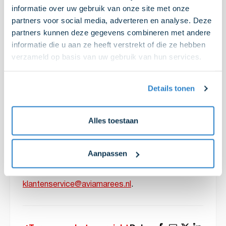
informatie over uw gebruik van onze site met onze
Zo kun je ook na 2025 zorgeloos blijven laden.
Zonder gedoe en zonder verrassingen.
partners voor social media, adverteren en analyse. Deze
partners kunnen deze gegevens combineren met andere
informatie die u aan ze heeft verstrekt of die ze hebben
Wij zorgen ervoor dat jouw bestaande EVBox-
verzameld op basis van uw gebruik van hun services.
lader blijft werken en gekoppeld blijft aan een
stabiele backoffice. De overstap regelen we snel,
veilig en zonder stilstand.
Details tonen
Voorkom dat jouw laadpunt
Alles toestaan
straks stilvalt
Neem vandaag nog
contact
met ons op. Wij
Aanpassen
zorgen dat jouw laadvoorziening blijft werken. Bel
naar
0224 – 53 18 41
of stuur een mail naar
klantenservice@aviamarees.nl
.