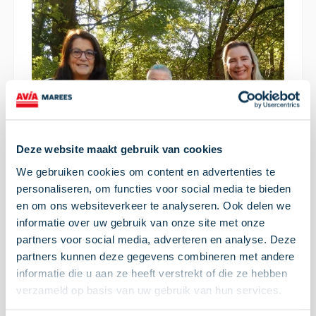
Deze website maakt gebruik van cookies
We gebruiken cookies om content en advertenties te
personaliseren, om functies voor social media te bieden
en om ons websiteverkeer te analyseren. Ook delen we
informatie over uw gebruik van onze site met onze
Anja Niggebrugge van De Zorgcirkel gaf aan dat
partners voor social media, adverteren en analyse. Deze
deze donatie de sterke samenwerking met de
partners kunnen deze gegevens combineren met andere
“Onze
lokale gemeenschap onderstreept:
informatie die u aan ze heeft verstrekt of die ze hebben
medewerkers en cliënten worden in hun
verzameld op basis van uw gebruik van hun services.
dagelijks leven vaak geconfronteerd met de
impact van dementie. Het doet ons goed om te