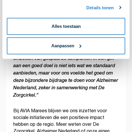
zien dat een partner als AVIA Marees zich inzet
Details tonen
voor deze doelgroep en ons steunt in ons werk
voor ouderen.”
Alles toestaan
Voor Karin Bijl van AVIA Marees was het
vanzelfsprekend om deze donatie te doen, maar
Aanpassen
“Het
ze benadrukt dat het een uitzondering is:
omzetten van gespaarde tankpunten in een gift
aan een goed doel is niet iets wat we standaard
aanbieden, maar voor ons voelde het goed om
deze bijzondere bijdrage te doen voor Alzheimer
Nederland, zeker in samenwerking met De
Zorgcirkel.”
Bij AVIA Marees blijven we ons inzetten voor
sociale initiatieven die een positieve impact
hebben op de regio. Meer weten over De
Zorgcirkel, Alzheimer Nederland of onze eigen