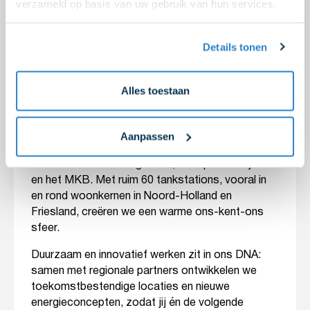
Noord-Holland
verzameld op basis van uw gebruik van hun services.
In de Kop van Noord-Holland, tussen Alkmaar en
Den-Helder, vind je AVIA Marees aan de
Details tonen
Havenweg in Kolhorn. Ons familiebedrijf bestaat
al sinds 1922 en werkt sinds 2004 zelfstandig
onder de internationale AVIA-vlag. In 2022 vierden
Alles toestaan
we met trots ‘100 jaar brandstofleverancier’.
Dagelijks vertrekken vanuit ons depot in Kolhorn
Aanpassen
vrachtwagens vol brandstoffen, smeermiddelen,
oliën en vetten naar agrariërs, transportbedrijven
en het MKB. Met ruim 60 tankstations, vooral in
en rond woonkernen in Noord-Holland en
Friesland, creëren we een warme ons-kent-ons
sfeer.
Duurzaam en innovatief werken zit in ons DNA:
samen met regionale partners ontwikkelen we
toekomstbestendige locaties en nieuwe
energieconcepten, zodat jij én de volgende